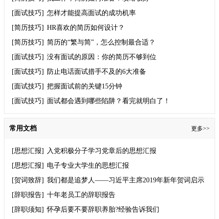
[面试技巧]
怎样才能提高面试的成功机率
[简历技巧]
HR喜欢的简历如何设计？
[简历技巧]
简历的“繁与简”，怎么控制最合适？
[面试技巧]
没有面试的原因：你的简历不够到位
[面试技巧]
防止电话面试措手不及的6大准备
[面试技巧]
把握面试前的关键15分钟
[面试技巧]
面试都会遇到哪些陷阱？看完就明白了！
常用文档
更多>>
[思想汇报]
入党积极分子学习党章后的思想汇报
[思想汇报]
电子专业大学生的思想汇报
[贺词致辞]
我们都是追梦人——习近平主席2019年新年贺词启示
录
[辞职报告]
十年老员工的辞职报告
[辞职须知]
怀孕后要不要辞职养胎?经验告诉我们