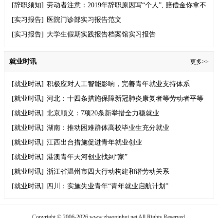
[辞职须知]
劳动者注意：2019年辞职原因写“个人”, 赔偿金你拿不
到！
[实习报告]
医院门诊部实习报告范文
[实习报告]
大学生假期实践报告档案馆实习报告
就业时讯
更多>>
[就业时讯]
积极应对人工智能影响，完善青年就业支持体系
[就业时讯]
河北：十四条措施保障新冠肺炎康复者等劳动者平等
就业权利
[就业时讯]
北京顺义：7项20条新举措全力稳就业
[就业时讯]
湖南：推动困难群体高校毕业生充分就业
[就业时讯]
江西出台措施促进青年就业创业
[就业时讯]
港澳青年天河创业找到“家”
[就业时讯]
浙江省温州市四大行动构建和谐劳动关系
[就业时讯]
四川：实施失业青年“青年就业启航计划”
Copyright © 2006-2026 www.zhaopinhui.net All Rights Reserved.